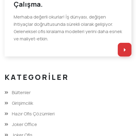
Çalışma.
Merhaba değerli okurlar! İş dünyası, değişen
ihtiyaçlar doğrultusunda sürekli olarak gelişiyor.
Geleneksel ofis kiralama modelleri yerini daha esnek
ve maliyet-etkin.
KATEGORILER
Bültenler
Girişimcilik
Hazır Ofis Çözümleri
Joker Office
Joker Ofis