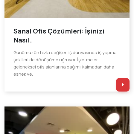
Sanal Ofis Çözümleri: İşinizi
Nasıl.
Günümüzün hızla değişen iş dünyasında iş yapma
şekilleri de dönüşüme uğruyor. İşletmeler,
geleneksel ofis alanlarına bağımlı kalmadan daha
esnek ve.