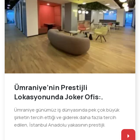
Ümraniye’nin Prestijli
Lokasyonunda Joker Ofis:.
Ümraniye günümüz iş dünyasında pek çok büyük
şirketin tercih ettiği ve giderek daha fazla tercih
edilen, İstanbul Anadolu yakasının prestijli.