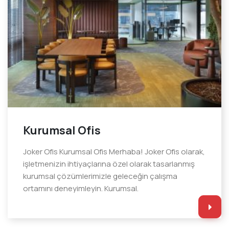
Kurumsal Ofis
Joker Ofis Kurumsal Ofis Merhaba! Joker Ofis olarak,
işletmenizin ihtiyaçlarına özel olarak tasarlanmış
kurumsal çözümlerimizle geleceğin çalışma
ortamını deneyimleyin. Kurumsal.