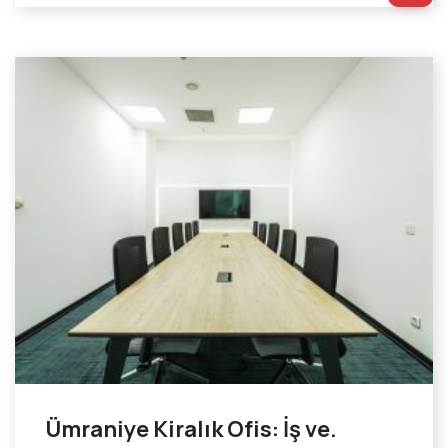
Ümraniye Kiralık Ofis: İş ve.