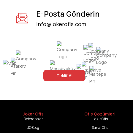
E-Posta Gönderin
info@jokerofis.com
Teklif Al
Joker Ofis
Ofis Çözümleri
Referanslar
Hazır Ofis
JOBLog
Sanal Ofis