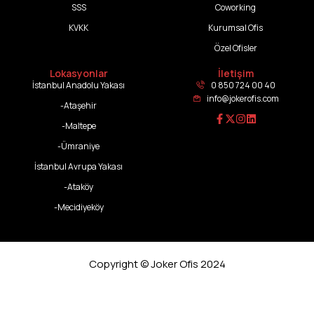
SSS
Coworking
KVKK
Kurumsal Ofis
Özel Ofisler
Lokasyonlar
İletişim
İstanbul Anadolu Yakası
0 850 724 00 40
info@jokerofis.com
-Ataşehir
-Maltepe
-Ümraniye
İstanbul Avrupa Yakası
-Ataköy
-Mecidiyeköy
Copyright © Joker Ofis 2024