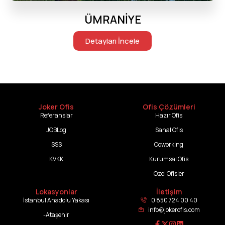
ÜMRANİYE
Detayları İncele
Joker Ofis
Ofis Çözümleri
Referanslar
Hazır Ofis
JOBLog
Sanal Ofis
SSS
Coworking
KVKK
Kurumsal Ofis
Özel Ofisler
Lokasyonlar
İletişim
İstanbul Anadolu Yakası
0 850 724 00 40
info@jokerofis.com
-Ataşehir