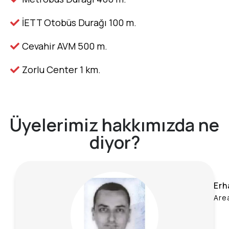
İETT Otobüs Durağı 100 m.
Cevahir AVM 500 m.
Zorlu Center 1 km.
Üyelerimiz hakkımızda ne
diyor?
Erh
Are