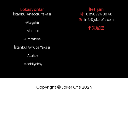
Lokasyonlar
İletişim
İstanbul Anadolu Yakası
0 850 724 00 40
info@jokerofis.com
-Ataşehir
-Maltepe
-Ümraniye
İstanbul Avrupa Yakası
-Ataköy
-Mecidiyeköy
Copyright © Joker Ofis 2024