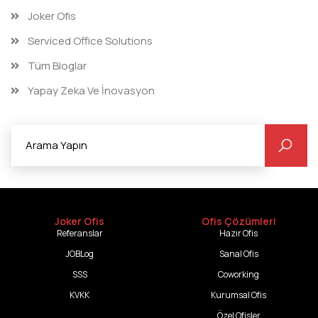
Joker Ofis
Serviced Office Solutions
Tüm Bloglar
Yapay Zeka Ve İnovasyon
Joker Ofis
Ofis Çözümleri
Referanslar
Hazır Ofis
JOBLog
Sanal Ofis
SSS
Coworking
KVKK
Kurumsal Ofis
Özel Ofisler