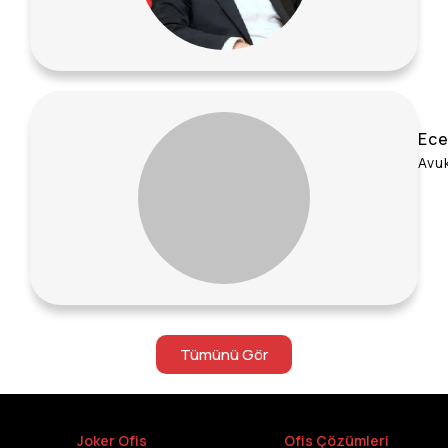
Tümünü Gör
Joker Ofis
Ofis Çözümleri
Referanslar
Hazır Ofis
JOBLog
Sanal Ofis
SSS
Coworking
KVKK
Kurumsal Ofis
Özel Ofisler
Lokasyonlar
İletişim