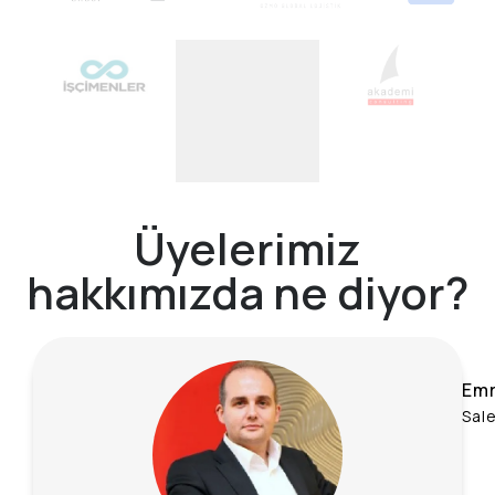
Üyelerimiz
hakkımızda ne diyor?
Emr
Sal
Ece
Avu