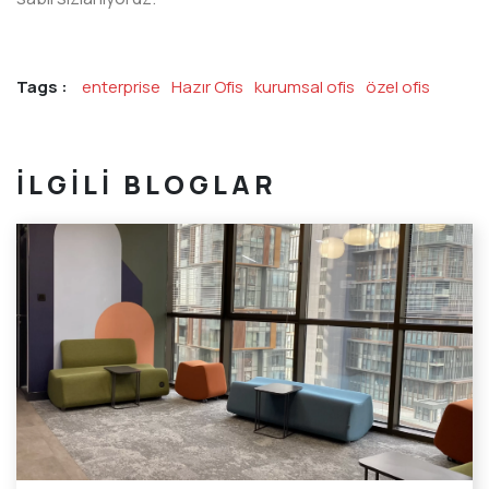
Tags :
enterprise
Hazır Ofis
kurumsal ofis
özel ofis
İLGILI BLOGLAR