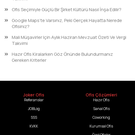
Ofis Seçimiyle Güçlü Bir Şirket Kültürü Nasıl İnşa Edilir?
Google Maps’te Varsınız, Peki Gerçek Hayatta Nerede
Ofisiniz?
Mali Müşavirler Için Aylık Haziran Mevzuat Özeti Ve Vergi
Takvimi
Hazır Ofis Kiralarken Göz Önünde Bulundurmanız
Gereken Kriterler
Joker Ofis
Ofis Çözümleri
Referanslar
Hazır Ofis
JOBLog
Sanal Ofis
SSS
Coworking
KVKK
Kurumsal Ofis
Özel Ofisler