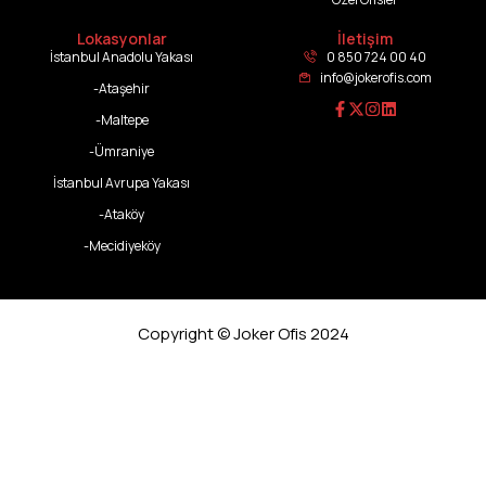
Lokasyonlar
İletişim
İstanbul Anadolu Yakası
0 850 724 00 40
info@jokerofis.com
-Ataşehir
-Maltepe
-Ümraniye
İstanbul Avrupa Yakası
-Ataköy
-Mecidiyeköy
Copyright © Joker Ofis 2024