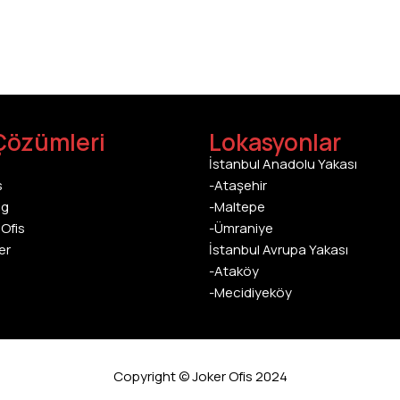
Çözümleri
Lokasyonlar
İstanbul Anadolu Yakası
s
-Ataşehir
ng
-Maltepe
Ofis
-Ümraniye
er
İstanbul Avrupa Yakası
-Ataköy
-Mecidiyeköy
Copyright © Joker Ofis 2024