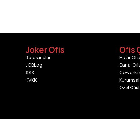
Joker Ofis
Ofis 
Referanslar
Hazır Ofis
JOBLog
Sanal Ofi
SSS
Coworki
KVKK
Kurumsal 
Özel Ofisl