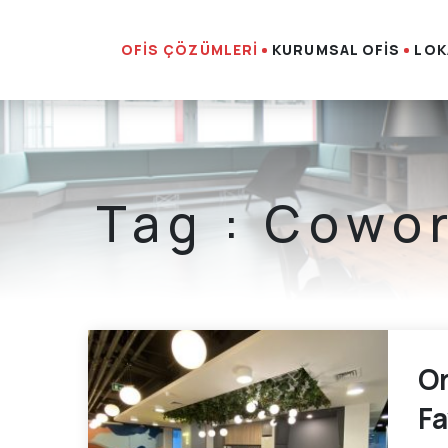
OFİS ÇÖZÜMLERİ
KURUMSAL OFİS
LOK
Tag : Cowor
Or
Fa