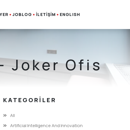
İYER
JOBLOG
İLETİŞİM
ENGLISH
- Joker Ofis
KATEGORILER
All
Artificial Intelligence And Innovation