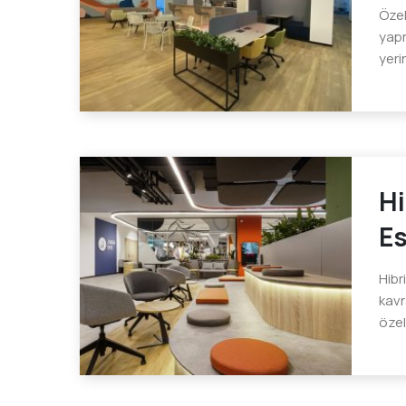
Özel
yapm
yeri
Hi
Es
Hibr
kavr
özel