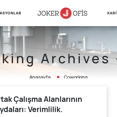
ASYONLAR
KAR
king Archives 
Anasayfa
Coworking
tak Çalışma Alanlarının
ydaları: Verimlilik.