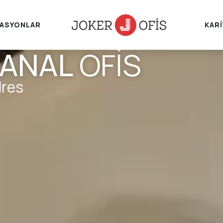
ASYONLAR
KAR
SANAL
OFİS
dres