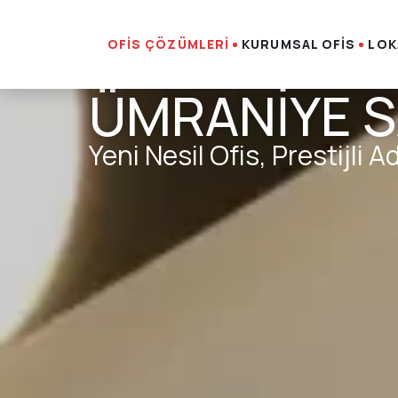
OFİS ÇÖZÜMLERİ
KURUMSAL OFİS
LOK
ÜMRANİYE 
Yeni Nesil Ofis, Prestijli A