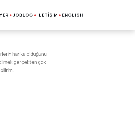
İYER
JOBLOG
İLETİŞİM
ENGLISH
erlerin harika olduğunu
ışabilmek gerçekten çok
ilirim.