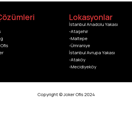
Çözümleri
Lokasyonlar
İstanbul Anadolu Yakası
s
-Ataşehir
ng
-Maltepe
Ofis
-Ümraniye
er
İstanbul Avrupa Yakası
-Ataköy
-Mecidiyeköy
Copyright © Joker Ofis 2024