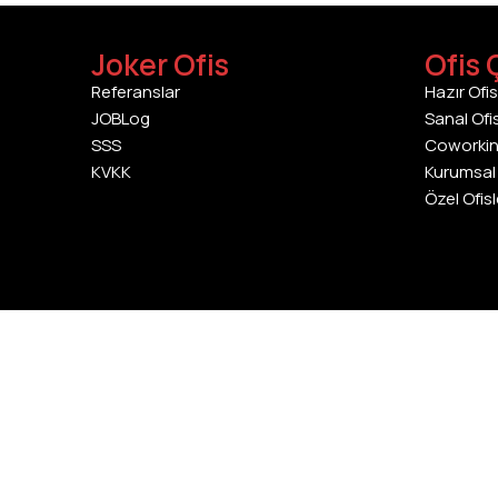
Joker Ofis
Ofis 
Referanslar
Hazır Ofis
JOBLog
Sanal Ofi
SSS
Coworki
KVKK
Kurumsal 
Özel Ofisl