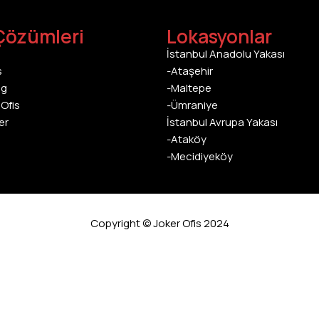
Çözümleri
Lokasyonlar
İstanbul Anadolu Yakası
s
-Ataşehir
ng
-Maltepe
Ofis
-Ümraniye
er
İstanbul Avrupa Yakası
-Ataköy
-Mecidiyeköy
Copyright © Joker Ofis 2024