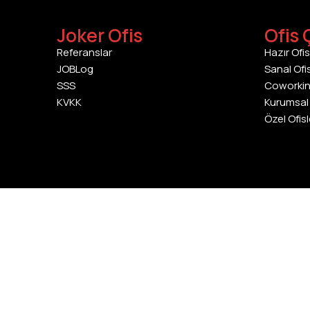
Joker Ofis
Ofis 
Referanslar
Hazır Ofis
JOBLog
Sanal Ofi
SSS
Coworki
KVKK
Kurumsal 
Özel Ofisl