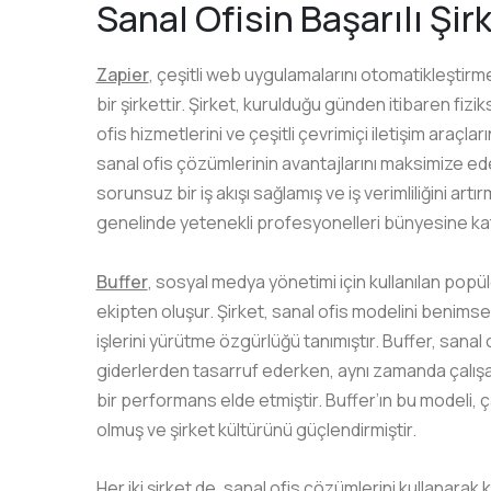
Sanal Ofisin Başarılı Şir
Zapier
, çeşitli web uygulamalarını otomatikleştirme
bir şirkettir. Şirket, kurulduğu günden itibaren fiz
ofis hizmetlerini ve çeşitli çevrimiçi iletişim araçla
sanal ofis çözümlerinin avantajlarını maksimize ede
sorunsuz bir iş akışı sağlamış ve iş verimliliğini ar
genelinde yetenekli profesyonelleri bünyesine kat
Buffer
, sosyal medya yönetimi için kullanılan popü
ekipten oluşur. Şirket, sanal ofis modelini benims
işlerini yürütme özgürlüğü tanımıştır. Buffer, sanal o
giderlerden tasarruf ederken, aynı zamanda çalışan
bir performans elde etmiştir. Buffer’ın bu modeli, 
olmuş ve şirket kültürünü güçlendirmiştir.
Her iki şirket de, sanal ofis çözümlerini kullanarak