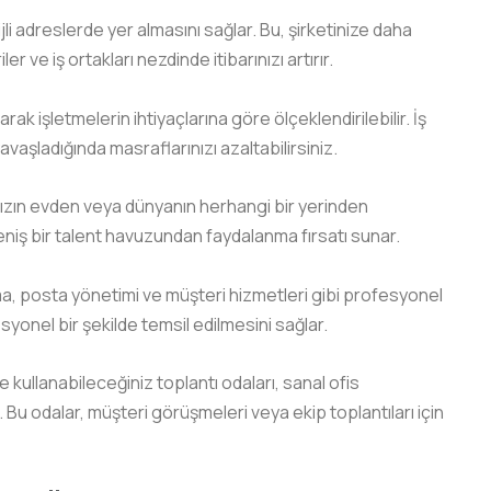
jli adreslerde yer almasını sağlar. Bu, şirketinize daha
r ve iş ortakları nezdinde itibarınızı artırır.
rak işletmelerin ihtiyaçlarına göre ölçeklendirilebilir. İş
yavaşladığında masraflarınızı azaltabilirsiniz.
ınızın evden veya dünyanın herhangi bir yerinden
eniş bir talent havuzundan faydalanma fırsatı sunar.
a, posta yönetimi ve müşteri hizmetleri gibi profesyonel
esyonel bir şekilde temsil edilmesini sağlar.
 kullanabileceğiniz toplantı odaları, sanal ofis
 Bu odalar, müşteri görüşmeleri veya ekip toplantıları için