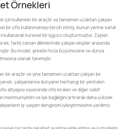
ket Örnekleri
k için kullanılan bir araçtır ve tamamen uzaktan çalışan
iksel bir ofis kullanmamayı tercih etmiş, bunun yerine sanal
rını kullanarak küresel bir işgücü oluşturmuştur. Zapier,
rek, farklı zaman dilimlerinde çalışan ekipler arasında
tırmıştır. Bu model, şirketin hızla büyümesine ve dünya
masına olanak tanımıştır.
ler bir araçtır ve yine tamamen uzaktan çalışan bir
eyerek, çalışanlarına dünyanın herhangi bir yerinden
fis altyapısı sayesinde ofis kiraları ve diğer sabit
 memnuniyetini ve işe bağlılığını artırarak daha yüksek
çalışanların iş-yaşam dengesini iyileştirmesine yardımcı
 küresel pazarda rekabet avantajı elde etmiş ve iş modelini