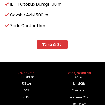
İETT Otobüs Durağı 100 m.
Cevahir AVM 500 m.
Zorlu Center 1 km.
Tümünü Gör
Joker Ofis
Ofis Çözümleri
Referanslar
Hazır Ofis
JOBLog
Sanal Ofis
SSS
Coworking
KVKK
Kurumsal Ofis
Özel Ofisler