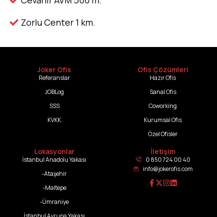
Zorlu Center 1 km.
Joker Ofis
Ofis Çözümleri
Referanslar
Hazır Ofis
JOBLog
Sanal Ofis
SSS
Coworking
KVKK
Kurumsal Ofis
Özel Ofisler
Lokasyonlar
İletişim
İstanbul Anadolu Yakası
0 850 724 00 40
info@jokerofis.com
-Ataşehir
-Maltepe
-Ümraniye
İstanbul Avrupa Yakası