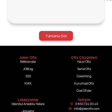
Tümünü Gör
Joker Ofis
Ofis Çözümleri
Referanslar
Hazır Ofis
JOBLog
Sanal Ofis
SSS
Coworking
KVKK
Kurumsal Ofis
Özel Ofisler
Lokasyonlar
İletişim
İstanbul Anadolu Yakası
0 850 724 00 40
info@jokerofis.com
-Ataşehir