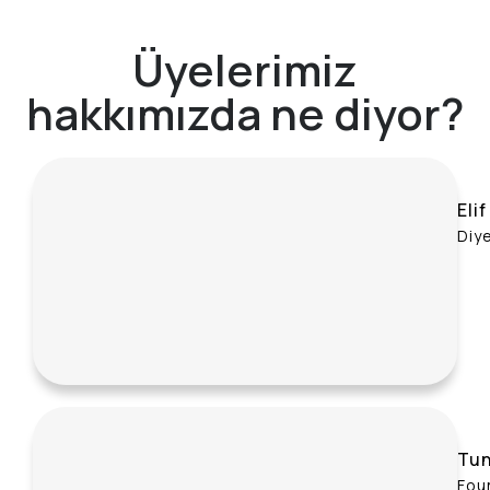
Üyelerimiz
hakkımızda ne diyor?
Eli
Diy
Tun
Fou