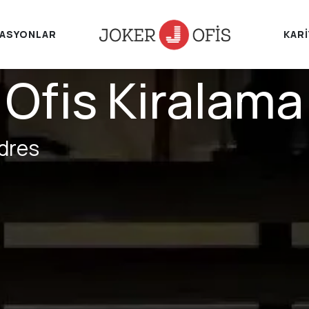
ASYONLAR
KAR
fis Kiralama 
Adres